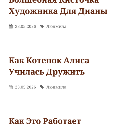
Путешествие
Художника Для Дианы
мальчика
Славы
на
Рубрики
Обзор/
Опубликовано
Автор
23.05.2026
Людмила
облаках
На
Книги
Людмила
От
1
комментарий
к
Как Котенок Алиса
записи
Училась Дружить
Волшебная
кисточка
художника
Рубрики
Обзор/
Опубликовано
Автор
23.05.2026
Людмила
для
На
Книги
Людмила
От
Дианы
Оставьте
комментарий
к
Как Это Работает
Как
котенок