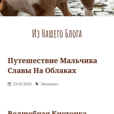
Из Нашего Блога
Путешествие Мальчика
Славы На Облаках
Рубрики
Обзор/
Опубликовано
Автор
23.05.2026
Людмила
На
Книги
Людмила
От
Оставьте
комментарий
к
Волшебная Кисточка