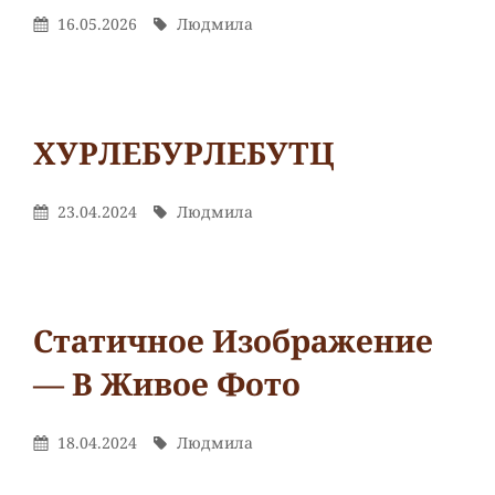
Рубрики
Обзор/
Опубликовано
Автор
16.05.2026
Людмила
Алиса
На
Книги
училась
Людмила
От
Оставьте
дружить
комментарий
к
ХУРЛЕБУРЛЕБУТЦ
Как
это
Рубрики
Сказки
Опубликовано
Автор
23.04.2024
Людмила
работает
Людмила
От
Оставьте
На
комментарий
к
ХУРЛЕБУРЛЕБУТЦ
Статичное Изображение
— В Живое Фото
Рубрики
Обучение
Опубликовано
Автор
18.04.2024
Людмила
Людмила
От
Оставьте
На
комментарий